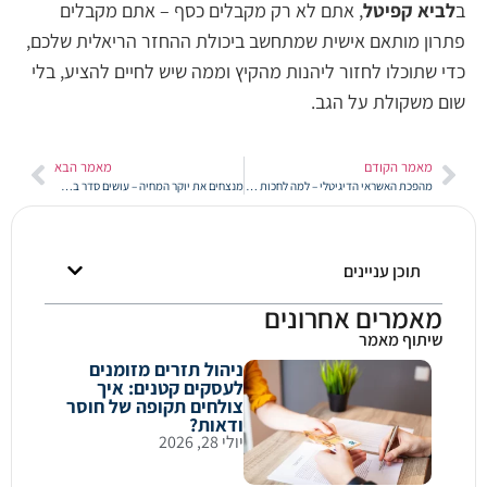
יא קפיטל
, אתם לא רק מקבלים כסף – אתם מקבלים
ון מותאם אישית שמתחשב ביכולת ההחזר הריאלית שלכם,
 שתוכלו לחזור ליהנות מהקיץ וממה שיש לחיים להציע, בלי
 משקולת על הגב.
מאמר הקודם
מאמר הבא
מהפכת האשראי הדיגיטלי – למה לחכות לתשובות מהבנק כשיש פתרונות מתקדמים בהתאמה אישית?
מנצחים את יוקר המחיה – עושים סדר בבלגן הפיננסי ומורידים את ההחזר החודשי
תוכן עניינים
מאמרים אחרונים
שיתוף מאמר
ניהול תזרים מזומנים
לעסקים קטנים: איך
צולחים תקופה של חוסר
ודאות?
יולי 28, 2026