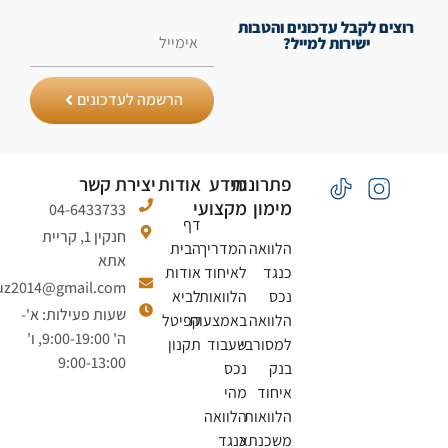
וצים לקבל עדכונים והטבות
ישירות למייל?
הרשמה לעדכונים
פתרונות
מידע
אודות
יצירת קשר
מימון
מקצועי
04-6433733
דף
חנקין 1, קריית
הלוואה
המדריך
הבית
אתא
כנגד
לאיחוד
אודות
natiiluz2014@gmail.com
נכס
הלוואות
לביא
שעות פעילות: א'-
הלוואה
באמצעות
קפיטל
ה' 9:00-19:00, ו'
למסורבי
שעבוד
תקנון
9:00-13:00
בנק
נכס
איחוד
מהי
הלוואות
הלוואה
משכנתא
כנגד