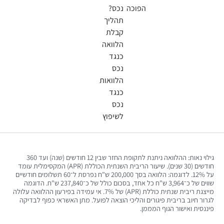
הפוכה
נכס?
תהליך
קבלת
הלוואה
כנגד
נכס
הלוואות
כנגד
נכס
לשיפוץ
גילוי נאות: ההלוואה ניתנת לתקופת החזר שבין 12 חודשים (שנה) ועד 360
חודשים (30 שנים). שיעור הריבית השנתית הכוללת (APR) המקסימלית עומד
על 12%. לדוגמה: הלוואה בסך 200,000 ש"ח נפרסת ל־60 תשלומים חודשיים
שווים של כ־3,964 ש"ח כל אחד, בסכום כולל של כ־237,840 ש"ח. הדוגמה
מייצגת ריבית שנתית כוללת (APR) של 7%. אי עמידה בפירעון ההלוואה עלולה
ר חיוב בריבית פיגורים והליכי הוצאה לפועל. מתן האשראי כפוף לבדיקה
סית ואישור הגוף המממן.