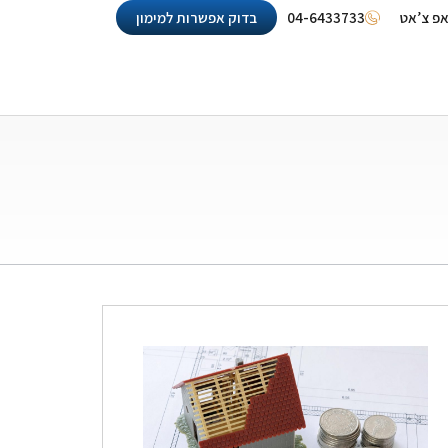
אפ צ’אט
04-6433733
בדוק אפשרות למימון