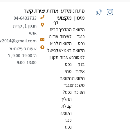
פתרונות
מידע
אודות
יצירת קשר
מימון
מקצועי
04-6433733
דף
חנקין 1, קריית
הלוואה
המדריך
הבית
אתא
כנגד
לאיחוד
אודות
natiiluz2014@gmail.com
נכס
הלוואות
לביא
שעות פעילות: א'-
הלוואה
באמצעות
קפיטל
ה' 9:00-19:00, ו'
למסורבי
שעבוד
תקנון
9:00-13:00
בנק
נכס
איחוד
מהי
הלוואות
הלוואה
משכנתא
כנגד
הפוכה
נכס?
תהליך
קבלת
הלוואה
כנגד
נכס