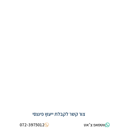
צור קשר לקבלת ייעוץ פיננסי
ווטסאפ צ’אט
072-3975012