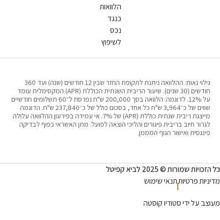
הלוואות
כנגד
נכס
לשיפוץ
גילוי נאות: ההלוואה ניתנת לתקופת החזר שבין 12 חודשים (שנה) ועד 360
חודשים (30 שנים). שיעור הריבית השנתית הכוללת (APR) המקסימלית עומד
על 12%. לדוגמה: הלוואה בסך 200,000 ש"ח נפרסת ל־60 תשלומים חודשיים
שווים של כ־3,964 ש"ח כל אחד, בסכום כולל של כ־237,840 ש"ח. הדוגמה
מייצגת ריבית שנתית כוללת (APR) של 7%. אי עמידה בפירעון ההלוואה עלולה
 חיוב בריבית פיגורים והליכי הוצאה לפועל. מתן האשראי כפוף לבדיקה
ית ואישור הגוף המממן.
רות © 2025 לביא קפיטל
פרטיות
תנאי שימוש
 ידי סטודיו קוסטה