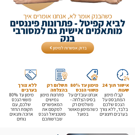
כשהבנק אומר לא, אנחנו אומרים איך
יא קפיטל - פתרונות פיננסים
ותאמים אישית גם למסורבי
בנק
בדוק אפשרות למימון
אישור תוך 24
מימון עד 80%
תשלום רק
ללא צורך
ת
משווי הנכס
בהצלחה
בערבים
לו מימון
אנחנו עובדים על
פתרונות מימון
מימון עד 80%
תבסס על
בסיס הצלחה -
גמישים
משווי הנכס
כס שלכם
משלמים רק
המאפשרים
שלכם, עם
, ללא צורך
כשהמימון מאושר
למקסם את
תקופת החזר
ים חיצוניים
בפועל
פוטנציאל הנכס
ארוכה ותנאים
שברשותכם
נוחים