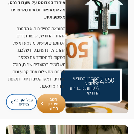
איחוד המבוסס על שעבוד נכס,
מה שמאפשר תנאים משופרים
משמעותית.
התוצאה המיידית היא הקטנת
ההחזר החודשי, שיפור תזרים
המזומנים ופישוט משמעותי של
ההתנהלות הפיננסית שלכם.
במקום להתמודד עם מספר
תשלומים במועדים שונים, תוכלו
ליהנות מתשלום אחד קבוע ונוח,
2,850 ₪
החיסכון החודשי
עם ריבית אטרקטיבית יותר ותקופת
הממוצע
החזר מותאמת.
ללקוחותינו בהחזר
החודשי
חשב
קבל הערכה
חיסכון
מיידית
חודשי