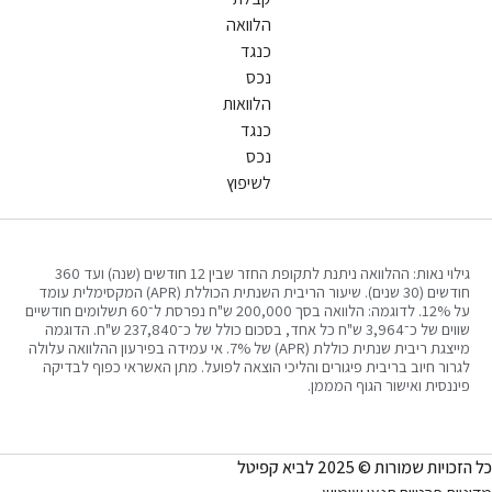
הלוואה
כנגד
נכס
הלוואות
כנגד
נכס
לשיפוץ
גילוי נאות: ההלוואה ניתנת לתקופת החזר שבין 12 חודשים (שנה) ועד 360
חודשים (30 שנים). שיעור הריבית השנתית הכוללת (APR) המקסימלית עומד
על 12%. לדוגמה: הלוואה בסך 200,000 ש"ח נפרסת ל־60 תשלומים חודשיים
שווים של כ־3,964 ש"ח כל אחד, בסכום כולל של כ־237,840 ש"ח. הדוגמה
מייצגת ריבית שנתית כוללת (APR) של 7%. אי עמידה בפירעון ההלוואה עלולה
 חיוב בריבית פיגורים והליכי הוצאה לפועל. מתן האשראי כפוף לבדיקה
ית ואישור הגוף המממן.
רות © 2025 לביא קפיטל