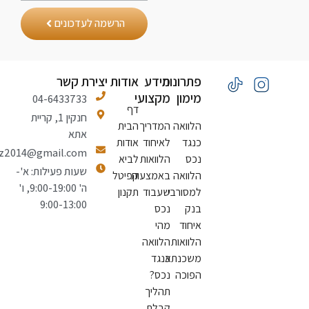
הרשמה לעדכונים
פתרונות
מידע
אודות
יצירת קשר
מימון
מקצועי
04-6433733
דף
חנקין 1, קריית
הלוואה
המדריך
הבית
אתא
כנגד
לאיחוד
אודות
natiiluz2014@gmail.com
נכס
הלוואות
לביא
שעות פעילות: א'-
הלוואה
באמצעות
קפיטל
ה' 9:00-19:00, ו'
למסורבי
שעבוד
תקנון
9:00-13:00
בנק
נכס
איחוד
מהי
הלוואות
הלוואה
משכנתא
כנגד
הפוכה
נכס?
תהליך
קבלת