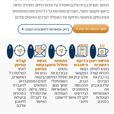
מגורים בבית שלכם ושמירה על איכות החיים. התהליך מלווה
ץ מקצועי מקיף, הסברים מפורטים על כל ההיבטים המשפטיים
נסיים, והתאמה מדויקת של המסלול לצרכים האישיים שלכם.
 הכנסה חודשית
בדוק אפשרויות למשכנתא הפוכה
5
4
3
2
1
ת ייעוץ
בדיקת
התאמת
הגשת
קבלת
נית
היתכנות
מסלול מימון
בקשת
המימון
 לשיחת
הצוות
נתאים
המימון
לאחר
ות קצרה
המקצועי
עבורכם את
נגיש את
השלמת כל
ין את
שלנו יבחן את
מסלול המימון
הבקשה
האישורים,
ים
הנכס,
האופטימלי
לגורם המממן
נדאג
 ונבחן
ההכנסות
מתוך מגוון
המתאים
להעברת
והמסמכים
האפשרויות
ביותר, ונלווה
הכסף
רויות
הנדרשים
העומדות
את התהליך
במהירות
דות
לקבלת אישור
לרשותנו
עד לקבלת
וביעילות
כם
מיטבי
האישור
לחשבון
שלכם