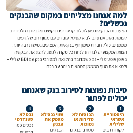
 אנחנו מצליחים במקום שהבנקים
לים?
ת הבנקאית פועלת לפי קריטריונים נוקשים ומגבלות רגולטוריות.
 זאת, אנחנו ב-לביא קפיטל עובדים עם מגוון רחב של גופים
ם, כולל חברות מימון חוץ בנקאיות, המציעים גמישות רבה יותר.
 המקצועי שלנו יודע לנתח כל מקרה לגופו, להציג את הבקשה
באופן אופטימלי – גם כשמדובר בהלוואה למסורבי בנק עם BDI שלילי –
א את הגוף המממן המתאים ביותר עבורכם.
ות נפוצות לסירוב בנק שאנחנו
לים לפתור
4
3
2
טוריית
הכנסות לא
שווי נכס לא
נכס לא
ראי
סדירות או
מספק את
סטנדרטי
לית
נמוכות
הבנק
נכסים כמו
חות רבים
מסורבי בנקים
הבנקים
קרקעות,