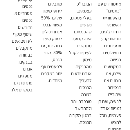
ודדים עם
הם בד"כ
מוגבלים
נכסים
מים"
עצמאים,
ליחסי מימון
מסחריים או
סטוריית
בעלי עסקים,
של עד 50%
נכסים
ראי –
ואנשים
משווי הנכס.
הדורשים
רי צ'קים,
שהכנסתם
אנחנו יכולים
שיפוץ מקיף
אות קבע
אינה קבועה
לספק מימון
לעיתים אינם
עיכובים
מתקשים
גבוה יותר, עד
מתקבלים
לומים.
לעיתים לקבל
80% משווי
כבטוחה
שה
מימון
הנכס,
בבנקים.
צועית
מהבנקים.
ולפעמים אף
אנחנו
ו, אנו
אנחנו יודעים
יותר במקרים
מספקים
נים את
להעריך
מיוחדים.
פתרונות גם
יבות
הכנסות
במקרים אלו.
בילו
בצורה
יה, ואם הן
מורכבת יותר
יות או חד
ולהתחשב
יות, נוכל
במגוון מקורות
יע
הכנסה.
ונות