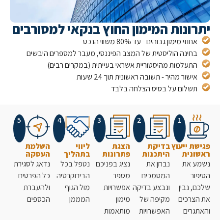
ונות המימון החוץ בנקאי למסורבים
חוזי מימון גבוהים - עד 80% משווי הנכס
חינה הוליסטית של המצב הפיננסי, מעבר למספרים היבשים
תעלמות מהיסטוריית אשראי בעייתית (במקרים רבים)
ישור מהיר - תשובה ראשונית תוך 24 שעות
שלום על בסיס הצלחה בלבד
5
4
3
2
1
ת ייעוץ
בדיקת
הצגת
ליווי
השלמת
נית
היתכנות
פתרונות
בתהליך
העסקה
 את
נבחן את
נציג בפניכם
נטפל בכל
נדאג לסגירת
ר
המסמכים
מספר
הבירוקרטיה
כל הפרטים
 נבין
ונבצע בדיקה
אפשרויות
מול הגוף
ולהעברת
צרכים
מקיפה של
מימון
המממן
הכספים
גרים
האפשרויות
מותאמות