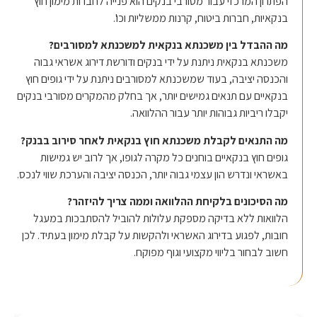
פתרון המרכזי עבור מסורבי בנקים הוא פנייה לחברות מימון חוץ
נקאיות, חברות ביטוח, קרנות ממשליות וכו'.
ה ההבדל בין משכנתא בנקאית למשכנתא למסורבים?
שכנתא בנקאית ניתנת על ידי בנקים ודורשת דירוג אשראי גבוה
הכנסה יציבה, בעוד שמשכנתא למסורבים ניתנת על ידי גופים חוץ
נקאיים עם תנאים גמישים יותר, אך בחלק מהמקרים מסורבי בנקים
בלו ריביות גבוהות יותר עבור ההלוואה.
ה התנאים לקבלת משכנתא חוץ בנקאית לאחר סירוב בבנק?
ופים חוץ בנקאיים בוחנים כל מקרה לגופו, אך לרוב יש גמישות
אשראי ונדרש הון עצמי גבוה יותר, הכנסה יציבה והערכת שווי לנכס.
ה הסיכונים בלקיחת ההלוואה וממה צריך להיזהר?
לוואות ללא בדיקה מספקת עלולות להוביל להסתבכות במעגל
ובות, לפגוע בדירוג האשראי ולהקשות על קבלת מימון בעתיד. לכן
שוב לבחור בליווי מקצועי וגוף מפוקח.