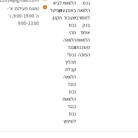
natiiluz2014@gmail.com
נכס
הלוואות
לביא
שעות פעילות: א'-
הלוואה
באמצעות
קפיטל
ה' 9:00-19:00, ו'
למסורבי
שעבוד
תקנון
9:00-13:00
בנק
נכס
איחוד
מהי
הלוואות
הלוואה
משכנתא
כנגד
הפוכה
נכס?
תהליך
קבלת
הלוואה
כנגד
נכס
הלוואות
כנגד
נכס
לשיפוץ