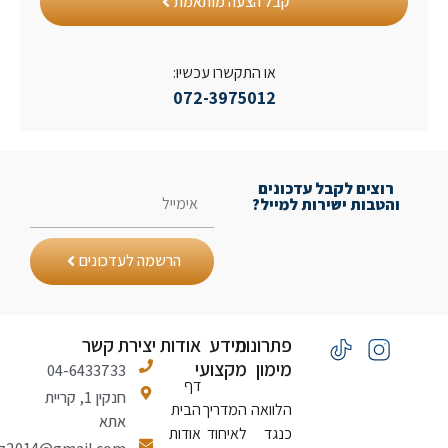
קבל הצעה מותאמת
או התקשרו עכשיו:
072-3975012
רוצים לקבל עדכונים
והטבות ישירות למייל?
הרשמה לעדכונים
פתרונות
מידע
אודות
יצירת קשר
מימון
מקצועי
04-6433733
דף
חנקין 1, קריית
הלוואה
המדריך
הבית
אתא
כנגד
לאיחוד
אודות