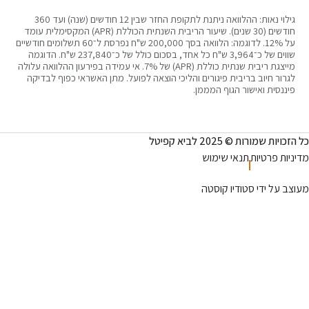
גילוי נאות: ההלוואה ניתנת לתקופת החזר שבין 12 חודשים (שנה) ועד 360
חודשים (30 שנים). שיעור הריבית השנתית הכוללת (APR) המקסימלית עומד
על 12%. לדוגמה: הלוואה בסך 200,000 ש"ח נפרסת ל־60 תשלומים חודשיים
שווים של כ־3,964 ש"ח כל אחד, בסכום כולל של כ־237,840 ש"ח. הדוגמה
מייצגת ריבית שנתית כוללת (APR) של 7%. אי עמידה בפירעון ההלוואה עלולה
 חיוב בריבית פיגורים והליכי הוצאה לפועל. מתן האשראי כפוף לבדיקה
ית ואישור הגוף המממן.
רות © 2025 לביא קפיטל
פרטיות
תנאי שימוש
 ידי סטודיו קוסטה