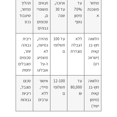
מחזור
עד
ארוכה,
תנאים
תהליך
משכנת
70%
עד 30
משופרי
מחזור,
א
מימון
שנה
ם,
שיעבוד
נוסף
סכומים
נכס
גבוהים
הלוואה
ללא
עד 100
מהירה,
ריבית
חוץ-בנ
הגבלה
תשלומי
גמישה,
גבוהה
קאית
מוגדרת
ם
לא
יותר,
(ישראכ
משפיע
סכומים
רט)
ה על
מוגבלים
אובליגו
יחסית
הלוואה
עד
12-100
אישור
סכום
חוץ-בנ
80,000
תשלומי
מיידי,
מוגבל,
קאית
₪
ם
ללא
ריביות
(מימון
ערבים
גבוהות
ישיר)