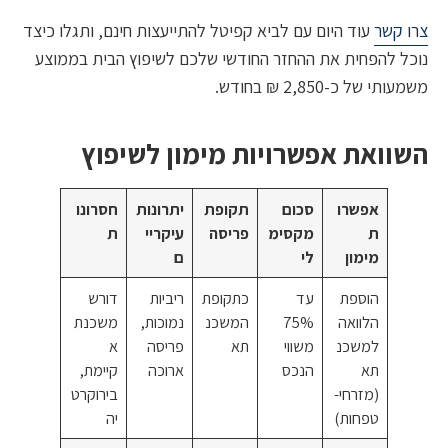
קשר
עוד היום עם לביא קפיטל להתייעצות חינם, ותגלו כיצד
 להפחית את ההחזר החודשי שלכם לשיפוץ הבית בממוצע
של כ-2,850 ₪ בחודש.
ואת אפשרויות מימון לשיפוץ
אפשרו
סכום
תקופת
יתרונות
חסרונו
ת
מקסימ
פריסה
עיקריי
ת
מימון
לי
ם
הוספת
עד
כתקופת
ריביות
דורש
הלוואה
75%
המשכנ
נמוכות,
משכנת
למשכנ
משווי
תא
פריסה
א
תא
הנכס
ארוכה
קיימת,
(מזרחי-
בירוקרט
טפחות)
יה