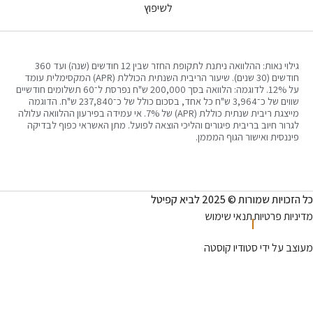
לשיפוץ
גילוי נאות: ההלוואה ניתנת לתקופת החזר שבין 12 חודשים (שנה) ועד 360
חודשים (30 שנים). שיעור הריבית השנתית הכוללת (APR) המקסימלית עומד
על 12%. לדוגמה: הלוואה בסך 200,000 ש"ח נפרסת ל־60 תשלומים חודשיים
שווים של כ־3,964 ש"ח כל אחד, בסכום כולל של כ־237,840 ש"ח. הדוגמה
מייצגת ריבית שנתית כוללת (APR) של 7%. אי עמידה בפירעון ההלוואה עלולה
 חיוב בריבית פיגורים והליכי הוצאה לפועל. מתן האשראי כפוף לבדיקה
ית ואישור הגוף המממן.
רות © 2025 לביא קפיטל
פרטיות
תנאי שימוש
 ידי סטודיו קוסטה