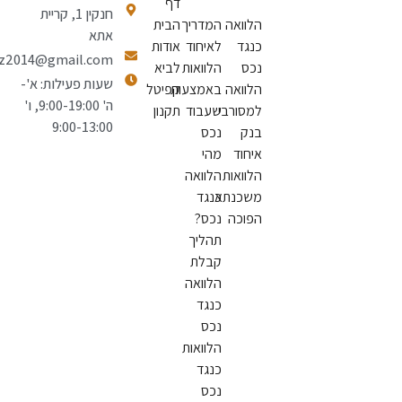
דף
חנקין 1, קריית
הלוואה
המדריך
הבית
אתא
כנגד
לאיחוד
אודות
natiiluz2014@gmail.com
נכס
הלוואות
לביא
שעות פעילות: א'-
הלוואה
באמצעות
קפיטל
ה' 9:00-19:00, ו'
למסורבי
שעבוד
תקנון
9:00-13:00
בנק
נכס
איחוד
מהי
הלוואות
הלוואה
משכנתא
כנגד
הפוכה
נכס?
תהליך
קבלת
הלוואה
כנגד
נכס
הלוואות
כנגד
נכס