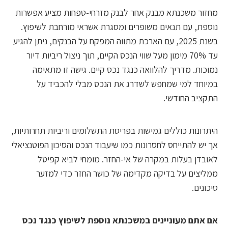
ר משכנתא מבנק אחר לבנק מזרחי-טפחות מציע אפשרות
ת, עם תנאים משופרים ומסגרת אשראי מורחבת לשיפוץ.
בשנת 2025, עם הארכת מתווה המפקח על הבנקים, ניתן להגיע
עד 70% מימון מעל שווי הנכס הקיים, תוך ניצול ריביות דיור
ות. מדריך להלוואה כנגד נכס קיים. גישה זו מתאימה
חד למי שמחפש לשדרג את הנכס מבלי להכביד על
יב החודשי.
ונות כוללים גמישות בפריסת התשלומים וריביות תחרותיות,
ש להתייחס לחסרונות כמו שיעבוד הנכס והסיכון הפוטנציאלי
דן בעלות במקרה של אי-החזר. מומחי לביא קפיטל
צים על בדיקה מקדימה של כושר החזר כדי למזער
ים.
תם מעוניינים במשכנתא נוספת לשיפוץ כנגד נכס