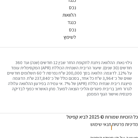
כנגד
נכס
הלוואות
כנגד
נכס
לשיפוץ
גילוי נאות: ההלוואה ניתנת לתקופת החזר שבין 12 חודשים (שנה) ועד 360
חודשים (30 שנים). שיעור הריבית השנתית הכוללת (APR) המקסימלית עומד
על 12%. לדוגמה: הלוואה בסך 200,000 ש"ח נפרסת ל־60 תשלומים חודשיים
שווים של כ־3,964 ש"ח כל אחד, בסכום כולל של כ־237,840 ש"ח. הדוגמה
מייצגת ריבית שנתית כוללת (APR) של 7%. אי עמידה בפירעון ההלוואה עלולה
 חיוב בריבית פיגורים והליכי הוצאה לפועל. מתן האשראי כפוף לבדיקה
ית ואישור הגוף המממן.
רות © 2025 לביא קפיטל
פרטיות
תנאי שימוש