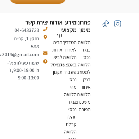
פתרונות
מידע
אודות
יצירת קשר
מימון
מקצועי
04-6433733
דף
חנקין 1, קריית
הלוואה
המדריך
הבית
אתא
כנגד
לאיחוד
אודות
natiiluz2014@gmail.com
נכס
הלוואות
לביא
שעות פעילות: א'-
הלוואה
באמצעות
קפיטל
ה' 9:00-19:00, ו'
למסורבי
שעבוד
תקנון
9:00-13:00
בנק
נכס
איחוד
מהי
הלוואות
הלוואה
משכנתא
כנגד
הפוכה
נכס?
תהליך
קבלת
הלוואה